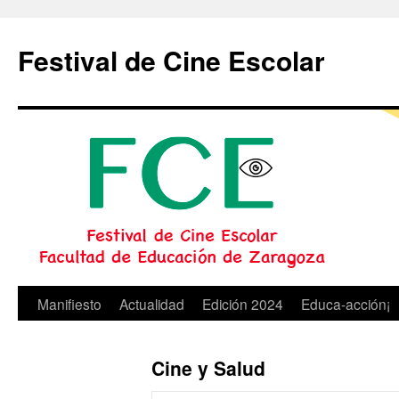
Festival de Cine Escolar
Saltar
Manifiesto
Actualidad
Edición 2024
Educa-acción¡
al
Cine y Salud
contenido