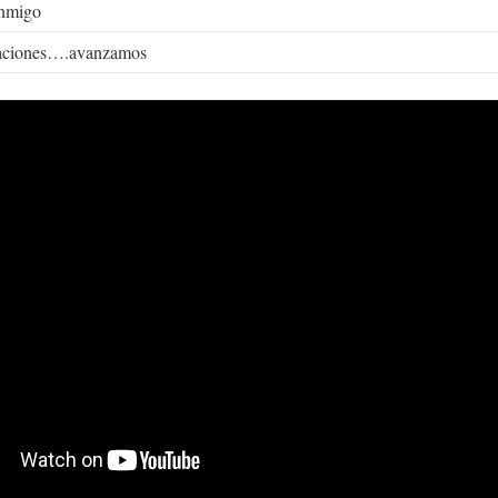
nmigo
raciones….avanzamos