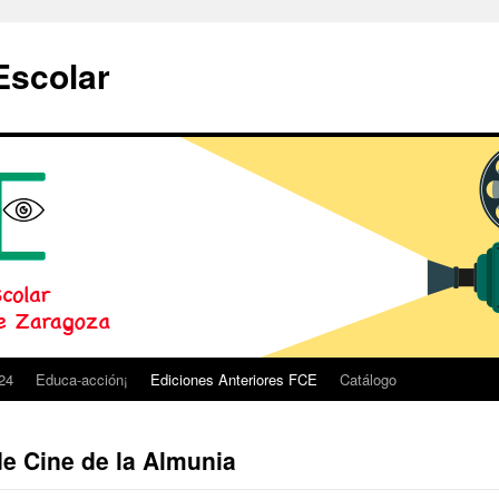
Escolar
24
Educa-acción¡
Ediciones Anteriores FCE
Catálogo
de Cine de la Almunia