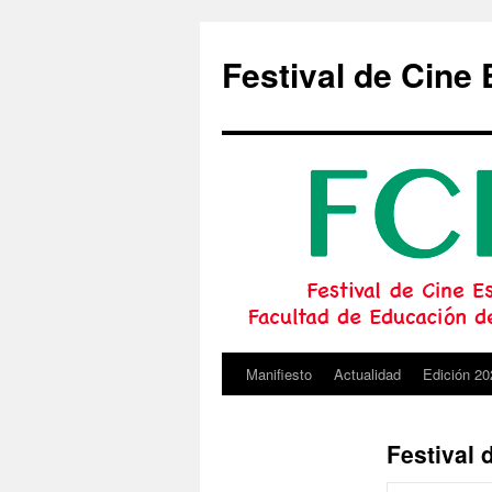
Festival de Cine 
Manifiesto
Actualidad
Edición 20
Saltar
al
Festival 
contenido