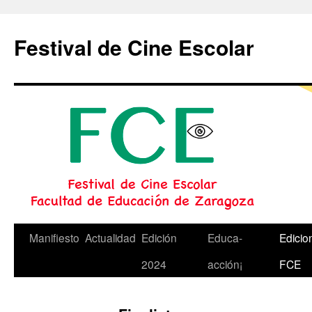
Festival de Cine Escolar
Saltar
Manifiesto
Actualidad
Edición
Educa-
Edicio
al
2024
acción¡
FCE
contenido