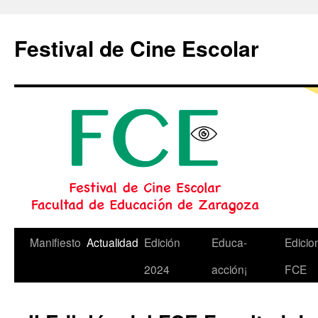
Festival de Cine Escolar
Saltar
Manifiesto
Actualidad
Edición
Educa-
Edicio
al
2024
acción¡
FCE
contenido