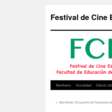
Festival de Cine 
Manifiesto
Actualidad
Edición 20
Saltar
al
←
Manifiesto I Encuentro de Festivales d
contenido