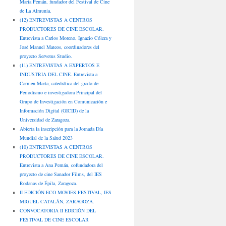
María Pemán, fundador del Festival de Cine
de La Almunia.
(12) ENTREVISTAS A CENTROS
PRODUCTORES DE CINE ESCOLAR.
Entrevista a Carlos Moreno, Ignacio Cólera y
José Manuel Mateos, coordinadores del
proyecto Servetus Studio.
(11) ENTREVISTAS A EXPERTOS E
INDUSTRIA DEL CINE. Entrevista a
Carmen Marta, catedrática del grado de
Periodismo e investigadora Principal del
Grupo de Investigación en Comunicación e
Información Digital (GICID) de la
Universidad de Zaragoza.
Abierta la inscripción para la Jornada Día
Mundial de la Salud 2023
(10) ENTREVISTAS A CENTROS
PRODUCTORES DE CINE ESCOLAR.
Entrevista a Ana Pemán, cofundadora del
proyecto de cine Sanador Films, del IES
Rodanas de Épila, Zaragoza.
II EDICIÓN ECO MOVIES FESTIVAL, IES
MIGUEL CATALÁN, ZARAGOZA.
CONVOCATORIA II EDICIÓN DEL
FESTIVAL DE CINE ESCOLAR