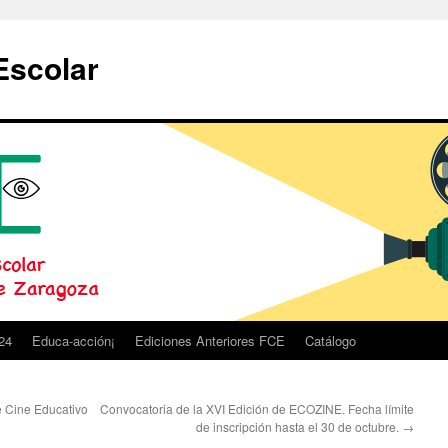
Escolar
24
Educa-acción¡
Ediciones Anteriores FCE
Catálogo
e Cine Educativo
Convocatoria de la XVI Edición de ECOZINE. Fecha límite
de inscripción hasta el 30 de octubre.
→