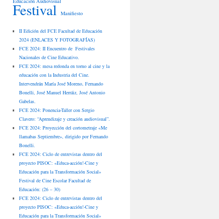
Educación Audiovisual
Festival
Manifiesto
II Edición del FCE Facultad de Educación
2024 (ENLACES Y FOTOGRAFÍAS)
FCE 2024: II Encuentro de Festivales
Nacionales de Cine Educativo.
FCE 2024: mesa redonda en torno al cine y la
educación con la Industria del Cine.
Intervendrán María José Moreno, Fernando
Bonelli, José Manuel Herráiz, José Antonio
Gabelas.
FCE 2024: Ponencia-Taller con Sergio
Clavero: “Aprendizaje y creación audiovisual”.
FCE 2024: Proyección del cortometraje «Me
llamabas Septiembre», dirigido por Fernando
Bonelli.
FCE 2024: Ciclo de entrevistas dentro del
proyecto PISOC: «Educa-acción!-Cine y
Educación para la Transformación Social»
Festival de Cine Escolar Facultad de
Educación: (26 – 30)
FCE 2024: Ciclo de entrevistas dentro del
proyecto PISOC: «Educa-acción!-Cine y
Educación para la Transformación Social»