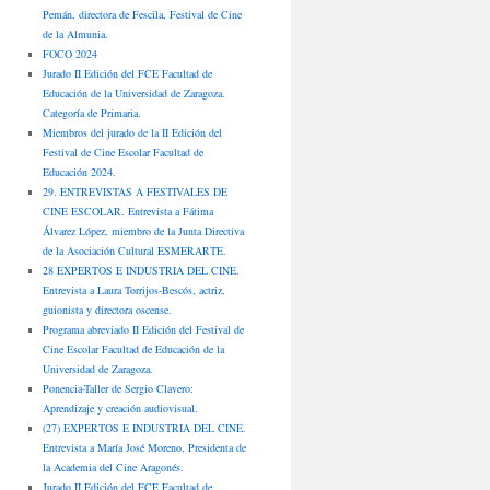
Pemán, directora de Fescila, Festival de Cine
de la Almunia.
FOCO 2024
Jurado II Edición del FCE Facultad de
Educación de la Universidad de Zaragoza.
Categoría de Primaria.
Miembros del jurado de la II Edición del
Festival de Cine Escolar Facultad de
Educación 2024.
29. ENTREVISTAS A FESTIVALES DE
CINE ESCOLAR. Entrevista a Fátima
Álvarez López, miembro de la Junta Directiva
de la Asociación Cultural ESMERARTE.
28 EXPERTOS E INDUSTRIA DEL CINE.
Entrevista a Laura Torrijos-Bescós, actriz,
guionista y directora oscense.
Programa abreviado II Edición del Festival de
Cine Escolar Facultad de Educación de la
Universidad de Zaragoza.
Ponencia-Taller de Sergio Clavero:
Aprendizaje y creación audiovisual.
(27) EXPERTOS E INDUSTRIA DEL CINE.
Entrevista a María José Moreno, Presidenta de
la Academia del Cine Aragonés.
Jurado II Edición del FCE Facultad de