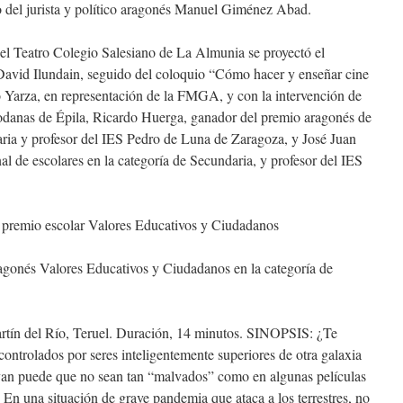
o del jurista y político aragonés Manuel Giménez Abad.
el Teatro Colegio Salesiano de La Almunia se proyectó el
David Ilundain, seguido del coloquio “Cómo hacer y enseñar cine
 Yarza, en representación de la FMGA, y con la intervención de
odanas de Épila, Ricardo Huerga, ganador del premio aragonés de
aria y profesor del IES Pedro de Luna de Zaragoza, y José Juan
al de escolares en la categoría de Secundaria, y profesor del IES
premio escolar Valores Educativos y Ciudadanos
agonés Valores Educativos y Ciudadanos en la categoría de
ín del Río, Teruel. Duración, 14 minutos. SINOPSIS: ¿Te
ntrolados por seres inteligentemente superiores de otra galaxia
van puede que no sean tan “malvados” como en algunas películas
o. En una situación de grave pandemia que ataca a los terrestres, no