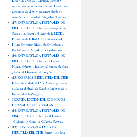
Entrevista a Gonzalo Montón, director y
colaborador de la revista ‘Cabiria. Cuadernos
turolenses de cine’, y pertenece, desde su
creación, a la Sociedad Fotográfica Turolense.
(17) ENTREVISTAS A FESTIVALES DE
CINE ESCOLAR. Entrevista a Josep Arbiol
Carmen, fundador y director de la MICE y
Presidente de la Red MICE Internacional.
Primer Concurso Infantil de Contadoras y
Contadores de Películas #cineyeducación
(16) ENTREVISTAS A FESTIVALES DE
CINE ESCOLAR. Entrevista a Carlos
Moreno Gómez, miembro del equipo de Cine
y Salud del Gobierno de Aragón.
(15) EXPERTOS E INDUSTRIA DEL CINE.
Entrevista a María del Mar Azcona, profesora
titular en el Grado de Estudios Ingleses de la
Universidad de Zaragoza.
SEGUNDA EDICIÓN DEL ECO MOVIES
FESTIVAL MIGUEL CATALÁN 2023
(14) ENTREVISTAS A FESTIVALES DE
CINE ESCOLAR. Entrevista al Festival
«Cachinus de Cine» de Cilleros, Cáceres.
(13) ENTREVISTAS A EXPERTOS E
INDUSTRIA DEL CINE. Entrevista a José