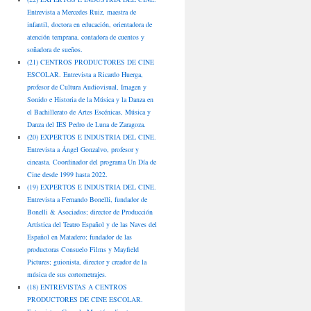
Entrevista a Mercedes Ruiz, maestra de
infantil, doctora en educación, orientadora de
atención temprana, contadora de cuentos y
soñadora de sueños.
(21) CENTROS PRODUCTORES DE CINE
ESCOLAR. Entrevista a Ricardo Huerga,
profesor de Cultura Audiovisual, Imagen y
Sonido e Historia de la Música y la Danza en
el Bachillerato de Artes Escénicas, Música y
Danza del IES Pedro de Luna de Zaragoza.
(20) EXPERTOS E INDUSTRIA DEL CINE.
Entrevista a Ángel Gonzalvo, profesor y
cineasta. Coordinador del programa Un Día de
Cine desde 1999 hasta 2022.
(19) EXPERTOS E INDUSTRIA DEL CINE.
Entrevista a Fernando Bonelli, fundador de
Bonelli & Asociados; director de Producción
Artística del Teatro Español y de las Naves del
Español en Matadero; fundador de las
productoras Consuelo Films y Mayfield
Pictures; guionista, director y creador de la
música de sus cortometrajes.
(18) ENTREVISTAS A CENTROS
PRODUCTORES DE CINE ESCOLAR.