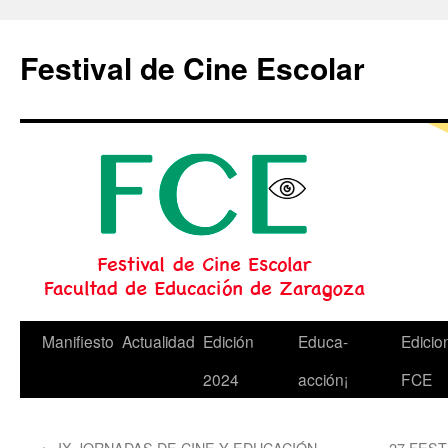
Festival de Cine Escolar
Saltar
Manifiesto
Actualidad
Edición
Educa-
Edicio
al
2024
acción¡
FCE
contenido
←
IX JORNADAS DE CINE Y EDUCACIÓN
27 FEST