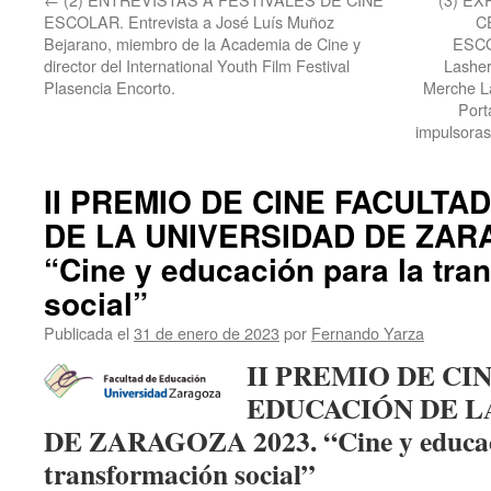
ESCOLAR. Entrevista a José Luís Muñoz
C
Bejarano, miembro de la Academia de Cine y
ESCO
director del International Youth Film Festival
Lashera
Plasencia Encorto.
Merche La
Port
impulsoras
II PREMIO DE CINE FACULTA
DE LA UNIVERSIDAD DE ZAR
“Cine y educación para la tra
social”
Publicada el
31 de enero de 2023
por
Fernando Yarza
II PREMIO DE CI
EDUCACIÓN DE 
DE ZARAGOZA 20
23.
“Cine y educa
transformación social”