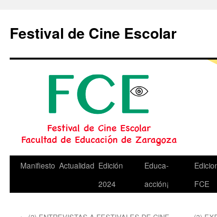
Festival de Cine Escolar
Saltar
Manifiesto
Actualidad
Edición
Educa-
Edicio
al
2024
acción¡
FCE
contenido
←
(2) ENTREVISTAS A FESTIVALES DE CINE
(3) EX