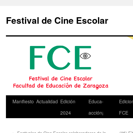
Festival de Cine Escolar
Saltar
Manifiesto
Actualidad
Edición
Educa-
Edicio
al
2024
acción¡
FCE
contenido
←
Festivales de Cine Escolar colaboradores de la
(25) 