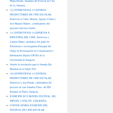
María Pemán, fundador del Festival de Cine
de La Almunia.
(12) ENTREVISTAS A CENTROS
PRODUCTORES DE CINE ESCOLAR.
Entrevista a Carlos Moreno, Ignacio Cólera y
José Manuel Mateos, coordinadores del
proyecto Servetus Studio.
(11) ENTREVISTAS A EXPERTOS E
INDUSTRIA DEL CINE. Entrevista a
Carmen Marta, catedrática del grado de
Periodismo e investigadora Principal del
Grupo de Investigación en Comunicación e
Información Digital (GICID) de la
Universidad de Zaragoza.
Abierta la inscripción para la Jornada Día
Mundial de la Salud 2023
(10) ENTREVISTAS A CENTROS
PRODUCTORES DE CINE ESCOLAR.
Entrevista a Ana Pemán, cofundadora del
proyecto de cine Sanador Films, del IES
Rodanas de Épila, Zaragoza.
II EDICIÓN ECO MOVIES FESTIVAL, IES
MIGUEL CATALÁN, ZARAGOZA.
CONVOCATORIA II EDICIÓN DEL
FESTIVAL DE CINE ESCOLAR