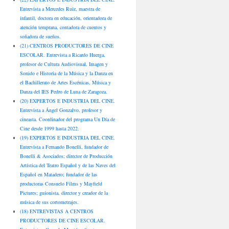
Entrevista a Mercedes Ruiz, maestra de
infantil, doctora en educación, orientadora de
atención temprana, contadora de cuentos y
soñadora de sueños.
(21) CENTROS PRODUCTORES DE CINE
ESCOLAR. Entrevista a Ricardo Huerga,
profesor de Cultura Audiovisual, Imagen y
Sonido e Historia de la Música y la Danza en
el Bachillerato de Artes Escénicas, Música y
Danza del IES Pedro de Luna de Zaragoza.
(20) EXPERTOS E INDUSTRIA DEL CINE.
Entrevista a Ángel Gonzalvo, profesor y
cineasta. Coordinador del programa Un Día de
Cine desde 1999 hasta 2022.
(19) EXPERTOS E INDUSTRIA DEL CINE.
Entrevista a Fernando Bonelli, fundador de
Bonelli & Asociados; director de Producción
Artística del Teatro Español y de las Naves del
Español en Matadero; fundador de las
productoras Consuelo Films y Mayfield
Pictures; guionista, director y creador de la
música de sus cortometrajes.
(18) ENTREVISTAS A CENTROS
PRODUCTORES DE CINE ESCOLAR.