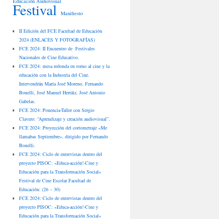
Educación Audiovisual
Festival
Manifiesto
II Edición del FCE Facultad de Educación
2024 (ENLACES Y FOTOGRAFÍAS)
FCE 2024: II Encuentro de Festivales
Nacionales de Cine Educativo.
FCE 2024: mesa redonda en torno al cine y la
educación con la Industria del Cine.
Intervendrán María José Moreno, Fernando
Bonelli, José Manuel Herráiz, José Antonio
Gabelas.
FCE 2024: Ponencia-Taller con Sergio
Clavero: “Aprendizaje y creación audiovisual”.
FCE 2024: Proyección del cortometraje «Me
llamabas Septiembre», dirigido por Fernando
Bonelli.
FCE 2024: Ciclo de entrevistas dentro del
proyecto PISOC: «Educa-acción!-Cine y
Educación para la Transformación Social»
Festival de Cine Escolar Facultad de
Educación: (26 – 30)
FCE 2024: Ciclo de entrevistas dentro del
proyecto PISOC: «Educa-acción!-Cine y
Educación para la Transformación Social»