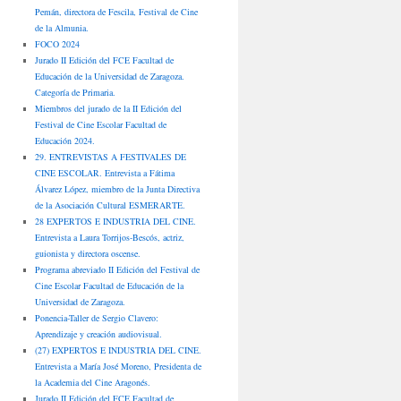
Pemán, directora de Fescila, Festival de Cine
de la Almunia.
FOCO 2024
Jurado II Edición del FCE Facultad de
Educación de la Universidad de Zaragoza.
Categoría de Primaria.
Miembros del jurado de la II Edición del
Festival de Cine Escolar Facultad de
Educación 2024.
29. ENTREVISTAS A FESTIVALES DE
CINE ESCOLAR. Entrevista a Fátima
Álvarez López, miembro de la Junta Directiva
de la Asociación Cultural ESMERARTE.
28 EXPERTOS E INDUSTRIA DEL CINE.
Entrevista a Laura Torrijos-Bescós, actriz,
guionista y directora oscense.
Programa abreviado II Edición del Festival de
Cine Escolar Facultad de Educación de la
Universidad de Zaragoza.
Ponencia-Taller de Sergio Clavero:
Aprendizaje y creación audiovisual.
(27) EXPERTOS E INDUSTRIA DEL CINE.
Entrevista a María José Moreno, Presidenta de
la Academia del Cine Aragonés.
Jurado II Edición del FCE Facultad de