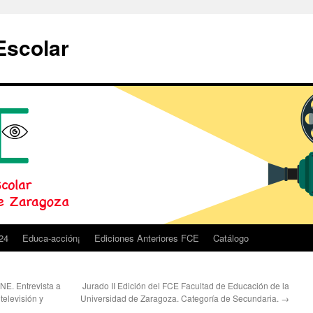
Escolar
24
Educa-acción¡
Ediciones Anteriores FCE
Catálogo
. Entrevista a
Jurado II Edición del FCE Facultad de Educación de la
televisión y
Universidad de Zaragoza. Categoría de Secundaria.
→