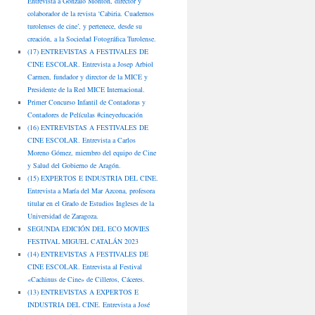
Entrevista a Gonzalo Montón, director y
colaborador de la revista ‘Cabiria. Cuadernos
turolenses de cine’, y pertenece, desde su
creación, a la Sociedad Fotográfica Turolense.
(17) ENTREVISTAS A FESTIVALES DE
CINE ESCOLAR. Entrevista a Josep Arbiol
Carmen, fundador y director de la MICE y
Presidente de la Red MICE Internacional.
Primer Concurso Infantil de Contadoras y
Contadores de Películas #cineyeducación
(16) ENTREVISTAS A FESTIVALES DE
CINE ESCOLAR. Entrevista a Carlos
Moreno Gómez, miembro del equipo de Cine
y Salud del Gobierno de Aragón.
(15) EXPERTOS E INDUSTRIA DEL CINE.
Entrevista a María del Mar Azcona, profesora
titular en el Grado de Estudios Ingleses de la
Universidad de Zaragoza.
SEGUNDA EDICIÓN DEL ECO MOVIES
FESTIVAL MIGUEL CATALÁN 2023
(14) ENTREVISTAS A FESTIVALES DE
CINE ESCOLAR. Entrevista al Festival
«Cachinus de Cine» de Cilleros, Cáceres.
(13) ENTREVISTAS A EXPERTOS E
INDUSTRIA DEL CINE. Entrevista a José