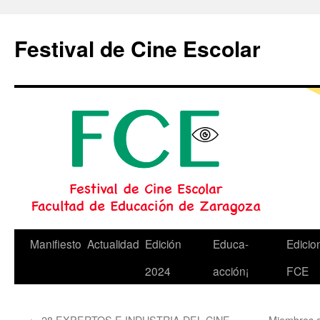
Festival de Cine Escolar
Saltar
Manifiesto
Actualidad
Edición
Educa-
Edicio
al
2024
acción¡
FCE
contenido
←
28 EXPERTOS E INDUSTRIA DEL CINE.
Miembros de