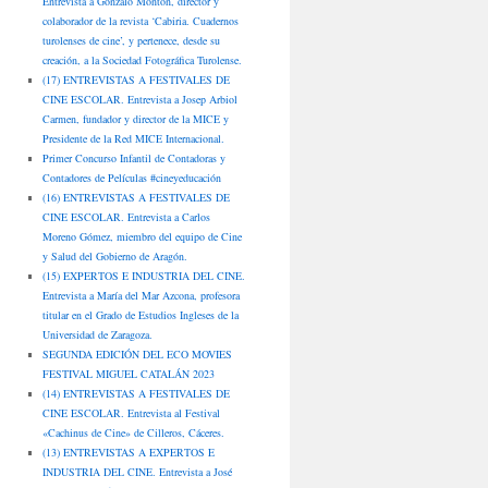
Entrevista a Gonzalo Montón, director y
colaborador de la revista ‘Cabiria. Cuadernos
turolenses de cine’, y pertenece, desde su
creación, a la Sociedad Fotográfica Turolense.
(17) ENTREVISTAS A FESTIVALES DE
CINE ESCOLAR. Entrevista a Josep Arbiol
Carmen, fundador y director de la MICE y
Presidente de la Red MICE Internacional.
Primer Concurso Infantil de Contadoras y
Contadores de Películas #cineyeducación
(16) ENTREVISTAS A FESTIVALES DE
CINE ESCOLAR. Entrevista a Carlos
Moreno Gómez, miembro del equipo de Cine
y Salud del Gobierno de Aragón.
(15) EXPERTOS E INDUSTRIA DEL CINE.
Entrevista a María del Mar Azcona, profesora
titular en el Grado de Estudios Ingleses de la
Universidad de Zaragoza.
SEGUNDA EDICIÓN DEL ECO MOVIES
FESTIVAL MIGUEL CATALÁN 2023
(14) ENTREVISTAS A FESTIVALES DE
CINE ESCOLAR. Entrevista al Festival
«Cachinus de Cine» de Cilleros, Cáceres.
(13) ENTREVISTAS A EXPERTOS E
INDUSTRIA DEL CINE. Entrevista a José