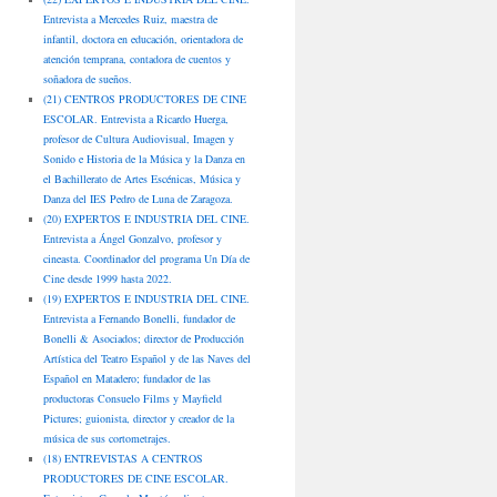
Entrevista a Mercedes Ruiz, maestra de
infantil, doctora en educación, orientadora de
atención temprana, contadora de cuentos y
soñadora de sueños.
(21) CENTROS PRODUCTORES DE CINE
ESCOLAR. Entrevista a Ricardo Huerga,
profesor de Cultura Audiovisual, Imagen y
Sonido e Historia de la Música y la Danza en
el Bachillerato de Artes Escénicas, Música y
Danza del IES Pedro de Luna de Zaragoza.
(20) EXPERTOS E INDUSTRIA DEL CINE.
Entrevista a Ángel Gonzalvo, profesor y
cineasta. Coordinador del programa Un Día de
Cine desde 1999 hasta 2022.
(19) EXPERTOS E INDUSTRIA DEL CINE.
Entrevista a Fernando Bonelli, fundador de
Bonelli & Asociados; director de Producción
Artística del Teatro Español y de las Naves del
Español en Matadero; fundador de las
productoras Consuelo Films y Mayfield
Pictures; guionista, director y creador de la
música de sus cortometrajes.
(18) ENTREVISTAS A CENTROS
PRODUCTORES DE CINE ESCOLAR.