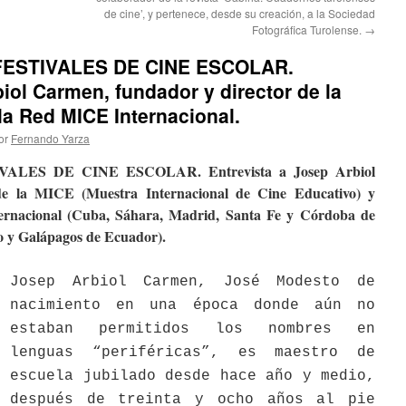
de cine’, y pertenece, desde su creación, a la Sociedad
Fotográfica Turolense.
→
 FESTIVALES DE CINE ESCOLAR.
iol Carmen, fundador y director de la
la Red MICE Internacional.
or
Fernando Yarza
TIVALES DE CINE ESCOLAR
. Entrevista a
Josep Arbiol
de la MICE (Muestra Internacional de Cine Educativo) y
ernacional (Cuba, Sáhara, Madrid, Santa Fe y Córdoba de
o y Galápagos de Ecuador).
Josep Arbiol Carmen, José Modesto de
nacimiento en una época donde aún no
estaban permitidos los nombres en
lenguas “periféricas”, es maestro de
escuela jubilado desde hace año y medio,
después de treinta y ocho años al pie