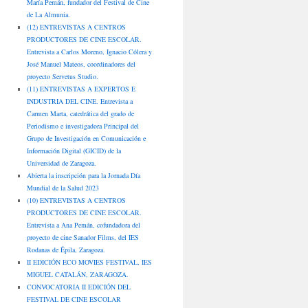
María Pemán, fundador del Festival de Cine
de La Almunia.
(12) ENTREVISTAS A CENTROS
PRODUCTORES DE CINE ESCOLAR.
Entrevista a Carlos Moreno, Ignacio Cólera y
José Manuel Mateos, coordinadores del
proyecto Servetus Studio.
(11) ENTREVISTAS A EXPERTOS E
INDUSTRIA DEL CINE. Entrevista a
Carmen Marta, catedrática del grado de
Periodismo e investigadora Principal del
Grupo de Investigación en Comunicación e
Información Digital (GICID) de la
Universidad de Zaragoza.
Abierta la inscripción para la Jornada Día
Mundial de la Salud 2023
(10) ENTREVISTAS A CENTROS
PRODUCTORES DE CINE ESCOLAR.
Entrevista a Ana Pemán, cofundadora del
proyecto de cine Sanador Films, del IES
Rodanas de Épila, Zaragoza.
II EDICIÓN ECO MOVIES FESTIVAL, IES
MIGUEL CATALÁN, ZARAGOZA.
CONVOCATORIA II EDICIÓN DEL
FESTIVAL DE CINE ESCOLAR