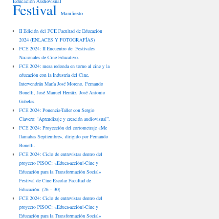
Educación Audiovisual
Festival
Manifiesto
II Edición del FCE Facultad de Educación
2024 (ENLACES Y FOTOGRAFÍAS)
FCE 2024: II Encuentro de Festivales
Nacionales de Cine Educativo.
FCE 2024: mesa redonda en torno al cine y la
educación con la Industria del Cine.
Intervendrán María José Moreno, Fernando
Bonelli, José Manuel Herráiz, José Antonio
Gabelas.
FCE 2024: Ponencia-Taller con Sergio
Clavero: “Aprendizaje y creación audiovisual”.
FCE 2024: Proyección del cortometraje «Me
llamabas Septiembre», dirigido por Fernando
Bonelli.
FCE 2024: Ciclo de entrevistas dentro del
proyecto PISOC: «Educa-acción!-Cine y
Educación para la Transformación Social»
Festival de Cine Escolar Facultad de
Educación: (26 – 30)
FCE 2024: Ciclo de entrevistas dentro del
proyecto PISOC: «Educa-acción!-Cine y
Educación para la Transformación Social»