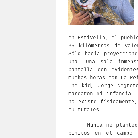
en Estivella, el puebl
35 kilómetros de Vale
Sólo hacía proyeccion
una. Una sala inmens
pantalla con evidente
muchas horas con La Re
The kid, Jorge Negret
marcaron mi infancia.
no existe físicamente
culturales.
Nunca me planteé se
pinitos en el campo 