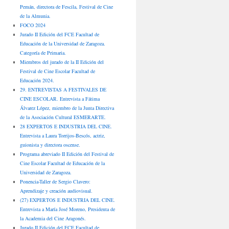
Pemán, directora de Fescila, Festival de Cine
de la Almunia.
FOCO 2024
Jurado II Edición del FCE Facultad de
Educación de la Universidad de Zaragoza.
Categoría de Primaria.
Miembros del jurado de la II Edición del
Festival de Cine Escolar Facultad de
Educación 2024.
29. ENTREVISTAS A FESTIVALES DE
CINE ESCOLAR. Entrevista a Fátima
Álvarez López, miembro de la Junta Directiva
de la Asociación Cultural ESMERARTE.
28 EXPERTOS E INDUSTRIA DEL CINE.
Entrevista a Laura Torrijos-Bescós, actriz,
guionista y directora oscense.
Programa abreviado II Edición del Festival de
Cine Escolar Facultad de Educación de la
Universidad de Zaragoza.
Ponencia-Taller de Sergio Clavero:
Aprendizaje y creación audiovisual.
(27) EXPERTOS E INDUSTRIA DEL CINE.
Entrevista a María José Moreno, Presidenta de
la Academia del Cine Aragonés.
Jurado II Edición del FCE Facultad de