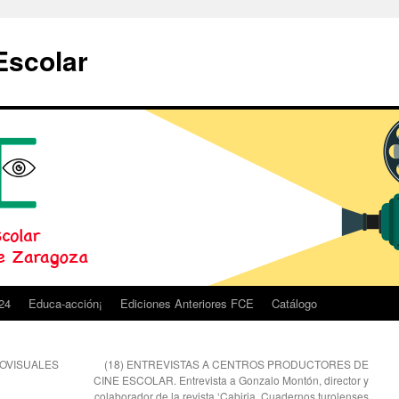
Escolar
24
Educa-acción¡
Ediciones Anteriores FCE
Catálogo
IOVISUALES
(18) ENTREVISTAS A CENTROS PRODUCTORES DE
CINE ESCOLAR. Entrevista a Gonzalo Montón, director y
colaborador de la revista ‘Cabiria. Cuadernos turolenses