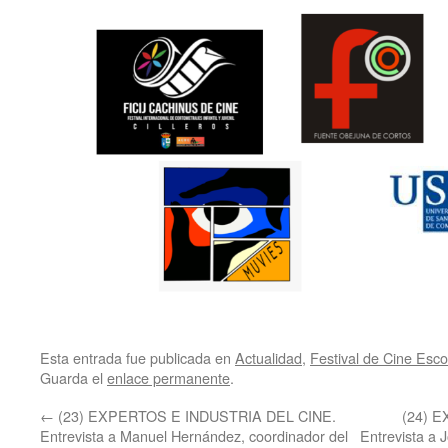
Esta entrada fue publicada en
Actualidad
,
Festival de Cine Esco
Guarda el
enlace permanente
.
←
(23) EXPERTOS E INDUSTRIA DEL CINE.
(24) 
Entrevista a Manuel Hernández, coordinador del
Entrevista a J