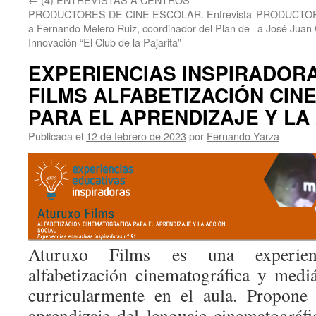
PRODUCTORES DE CINE ESCOLAR. Entrevista
PRODUCTORE
a Fernando Melero Ruiz, coordinador del Plan de
a José Juan 
Innovación “El Club de la Pajarita”
EXPERIENCIAS INSPIRADOR
FILMS ALFABETIZACIÓN CI
PARA EL APRENDIZAJE Y LA
Publicada el
12 de febrero de 2023
por
Fernando Yarza
Aturuxo Films es una experien
alfabetización cinematográfica y mediá
curricularmente en el aula. Propone 
aprendizaje del lenguaje cinematográ