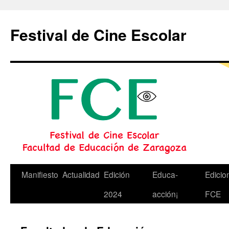
Festival de Cine Escolar
Saltar
Manifiesto
Actualidad
Edición
Educa-
Edicio
al
2024
acción¡
FCE
contenido