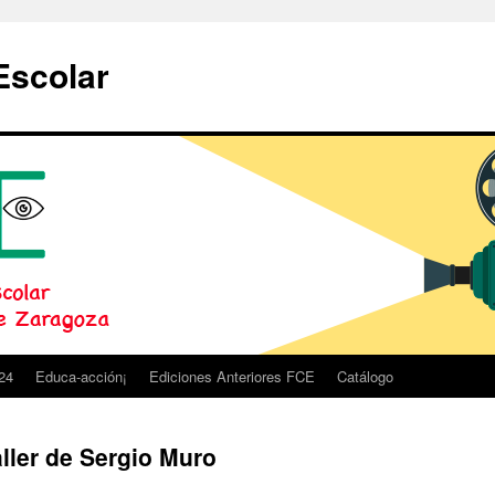
Escolar
24
Educa-acción¡
Ediciones Anteriores FCE
Catálogo
ller de Sergio Muro