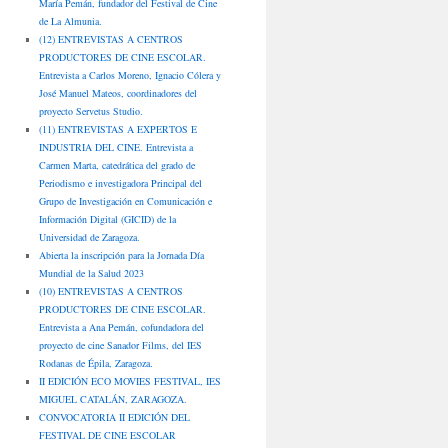
María Pemán, fundador del Festival de Cine
de La Almunia.
(12) ENTREVISTAS A CENTROS
PRODUCTORES DE CINE ESCOLAR.
Entrevista a Carlos Moreno, Ignacio Cólera y
José Manuel Mateos, coordinadores del
proyecto Servetus Studio.
(11) ENTREVISTAS A EXPERTOS E
INDUSTRIA DEL CINE. Entrevista a
Carmen Marta, catedrática del grado de
Periodismo e investigadora Principal del
Grupo de Investigación en Comunicación e
Información Digital (GICID) de la
Universidad de Zaragoza.
Abierta la inscripción para la Jornada Día
Mundial de la Salud 2023
(10) ENTREVISTAS A CENTROS
PRODUCTORES DE CINE ESCOLAR.
Entrevista a Ana Pemán, cofundadora del
proyecto de cine Sanador Films, del IES
Rodanas de Épila, Zaragoza.
II EDICIÓN ECO MOVIES FESTIVAL, IES
MIGUEL CATALÁN, ZARAGOZA.
CONVOCATORIA II EDICIÓN DEL
FESTIVAL DE CINE ESCOLAR