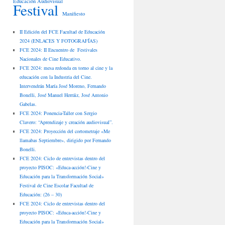
Educación Audiovisual
Festival
Manifiesto
II Edición del FCE Facultad de Educación
2024 (ENLACES Y FOTOGRAFÍAS)
FCE 2024: II Encuentro de Festivales
Nacionales de Cine Educativo.
FCE 2024: mesa redonda en torno al cine y la
educación con la Industria del Cine.
Intervendrán María José Moreno, Fernando
Bonelli, José Manuel Herráiz, José Antonio
Gabelas.
FCE 2024: Ponencia-Taller con Sergio
Clavero: “Aprendizaje y creación audiovisual”.
FCE 2024: Proyección del cortometraje «Me
llamabas Septiembre», dirigido por Fernando
Bonelli.
FCE 2024: Ciclo de entrevistas dentro del
proyecto PISOC: «Educa-acción!-Cine y
Educación para la Transformación Social»
Festival de Cine Escolar Facultad de
Educación: (26 – 30)
FCE 2024: Ciclo de entrevistas dentro del
proyecto PISOC: «Educa-acción!-Cine y
Educación para la Transformación Social»