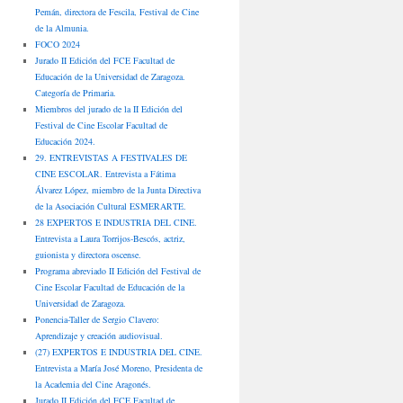
Pemán, directora de Fescila, Festival de Cine
de la Almunia.
FOCO 2024
Jurado II Edición del FCE Facultad de
Educación de la Universidad de Zaragoza.
Categoría de Primaria.
Miembros del jurado de la II Edición del
Festival de Cine Escolar Facultad de
Educación 2024.
29. ENTREVISTAS A FESTIVALES DE
CINE ESCOLAR. Entrevista a Fátima
Álvarez López, miembro de la Junta Directiva
de la Asociación Cultural ESMERARTE.
28 EXPERTOS E INDUSTRIA DEL CINE.
Entrevista a Laura Torrijos-Bescós, actriz,
guionista y directora oscense.
Programa abreviado II Edición del Festival de
Cine Escolar Facultad de Educación de la
Universidad de Zaragoza.
Ponencia-Taller de Sergio Clavero:
Aprendizaje y creación audiovisual.
(27) EXPERTOS E INDUSTRIA DEL CINE.
Entrevista a María José Moreno, Presidenta de
la Academia del Cine Aragonés.
Jurado II Edición del FCE Facultad de