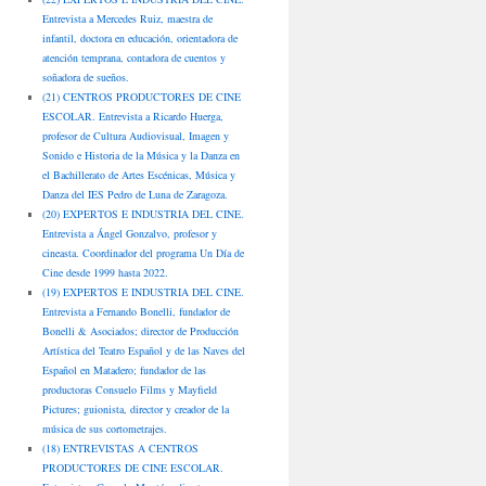
Entrevista a Mercedes Ruiz, maestra de
infantil, doctora en educación, orientadora de
atención temprana, contadora de cuentos y
soñadora de sueños.
(21) CENTROS PRODUCTORES DE CINE
ESCOLAR. Entrevista a Ricardo Huerga,
profesor de Cultura Audiovisual, Imagen y
Sonido e Historia de la Música y la Danza en
el Bachillerato de Artes Escénicas, Música y
Danza del IES Pedro de Luna de Zaragoza.
(20) EXPERTOS E INDUSTRIA DEL CINE.
Entrevista a Ángel Gonzalvo, profesor y
cineasta. Coordinador del programa Un Día de
Cine desde 1999 hasta 2022.
(19) EXPERTOS E INDUSTRIA DEL CINE.
Entrevista a Fernando Bonelli, fundador de
Bonelli & Asociados; director de Producción
Artística del Teatro Español y de las Naves del
Español en Matadero; fundador de las
productoras Consuelo Films y Mayfield
Pictures; guionista, director y creador de la
música de sus cortometrajes.
(18) ENTREVISTAS A CENTROS
PRODUCTORES DE CINE ESCOLAR.