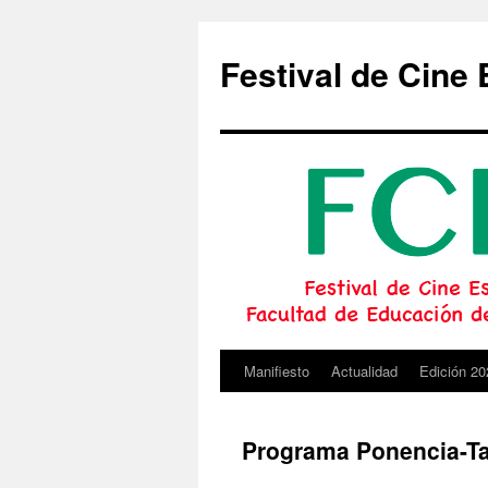
Festival de Cine 
Manifiesto
Actualidad
Edición 20
Saltar
al
Programa Ponencia-Ta
contenido