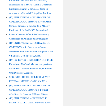
Entrevista a Gonzalo Montón, director y
colaborador de la revista ‘Cabiria. Cuadernos
turolenses de cine’, y pertenece, desde su
creación, a la Sociedad Fotográfica Turolense.
(17) ENTREVISTAS A FESTIVALES DE
CINE ESCOLAR. Entrevista a Josep Arbiol
Carmen, fundador y director de la MICE y
Presidente de la Red MICE Internacional.
Primer Concurso Infantil de Contadoras y
Contadores de Películas #cineyeducación
(16) ENTREVISTAS A FESTIVALES DE
CINE ESCOLAR. Entrevista a Carlos
Moreno Gómez, miembro del equipo de Cine
y Salud del Gobierno de Aragón.
(15) EXPERTOS E INDUSTRIA DEL CINE.
Entrevista a María del Mar Azcona, profesora
titular en el Grado de Estudios Ingleses de la
Universidad de Zaragoza.
SEGUNDA EDICIÓN DEL ECO MOVIES
FESTIVAL MIGUEL CATALÁN 2023
(14) ENTREVISTAS A FESTIVALES DE
CINE ESCOLAR. Entrevista al Festival
«Cachinus de Cine» de Cilleros, Cáceres.
(13) ENTREVISTAS A EXPERTOS E
INDUSTRIA DEL CINE. Entrevista a José