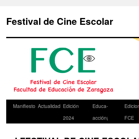
Festival de Cine Escolar
Saltar
Manifiesto
Actualidad
Edición
Educa-
Edicio
al
2024
acción¡
FCE
contenido